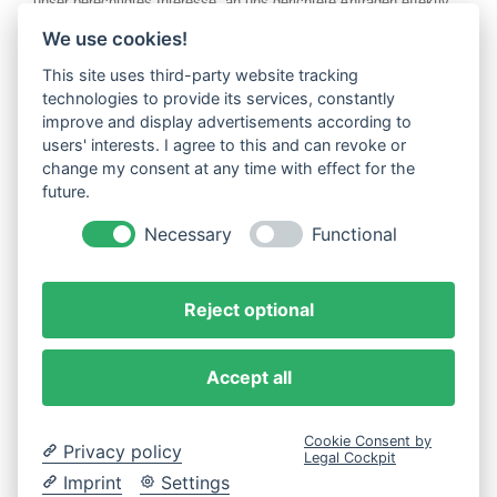
unser berechtigtes Interesse, an uns gerichtete Anfragen effektiv
zu bearbeiten. Rechtsgrundlage der Datenverarbeitung ist somit
We use cookies!
Art. 6 Abs. 1 lit. f) DSGVO. Haben Sie in die Speicherung Ihrer
Daten eingewilligt, ist Art. 6 Abs. 1 lit. a) DSGVO die
This site uses third-party website tracking
Rechtsgrundlage. In diesem Fall können Sie Ihre Einwilligung
technologies to provide its services, constantly
jederzeit mit Wirkung für die Zukunft widerrufen.
improve and display advertisements according to
users' interests. I agree to this and can revoke or
change my consent at any time with effect for the
future.
Necessary
Functional
Reject optional
Accept all
Für Ihre ganz persönliche Feier finden Sie bei uns garantiert
Cookie Consent by
Privacy policy
das dazu passende Buffet oder Menü.
Legal Cockpit
Imprint
Settings
© 2026 Fleischer-Fachgeschäft F. Eckert KG
Nach oben